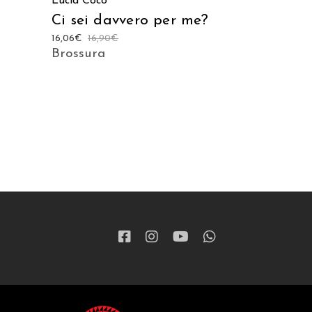
Lucia Coco
Ci sei davvero per me?
16,06
€
16,90
€
Brossura