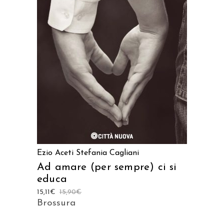
AGGIUNGI AL CARRELLO
Ezio Aceti
Stefania Cagliani
Ad amare (per sempre) ci si
educa
15,11
€
15,90
€
Brossura