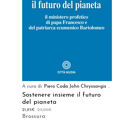
AGGIUNGI AL CARRELLO
A cura di:
Piero Coda
John Chryssavgis
...
Sostenere insieme il futuro
del pianeta
21,85
€
23,00
€
Brossura