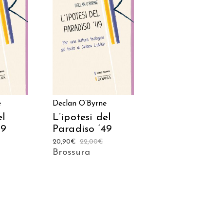
Prodotto
acquistabile sui
ARRELLO
seguenti store
ACQUISTA SU AMAZON
ACQUISTA SU IBS
e
Declan O’Byrne
el
L’ipotesi del
49
Paradiso ‘49
20,90
€
22,00
€
Brossura