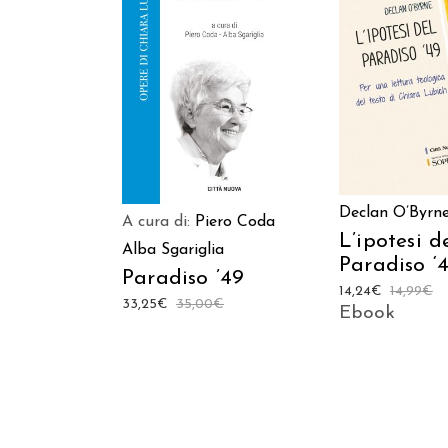
AGGIUNGI AL C
AGGIUNGI AL CARRELLO
Declan O’Byrn
A cura di:
Piero Coda
L’ipotesi d
Alba Sgariglia
Paradiso ‘
Paradiso ’49
14,24
€
14,99
€
33,25
€
35,00
€
Ebook