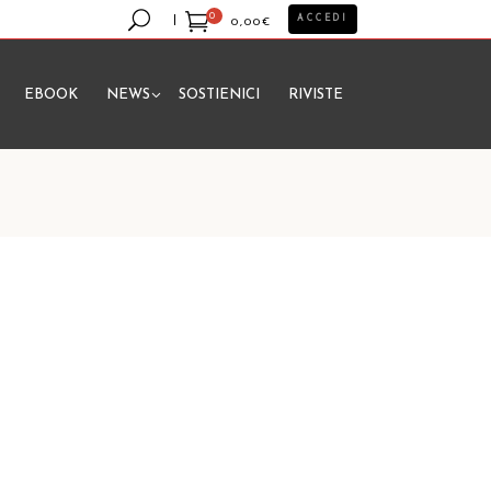
0
ACCEDI
0,00
€
EBOOK
NEWS
SOSTIENICI
RIVISTE
essun prodotto nel carrello.