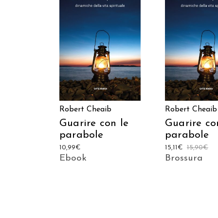
AGGIUNGI AL CARRELLO
AGGIUNGI AL C
Robert Cheaib
Robert Cheaib
Guarire con le
Guarire co
parabole
parabole
10,99
€
15,11
€
15,90
€
Ebook
Brossura