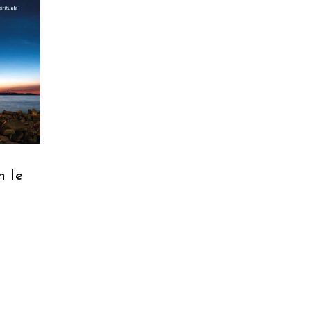
ARRELLO
n le