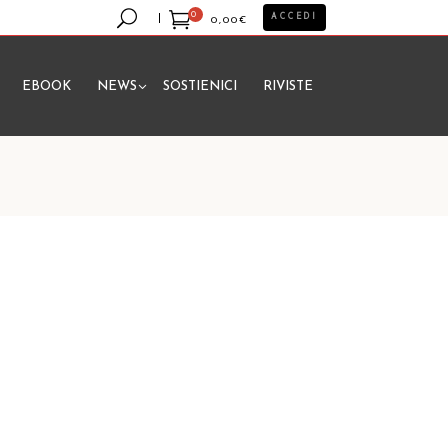
0
ACCEDI
0,00
€
EBOOK
NEWS
SOSTIENICI
RIVISTE
essun prodotto nel carrello.