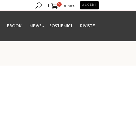
0
ACCEDI
0,00
€
EBOOK
NEWS
SOSTIENICI
RIVISTE
essun prodotto nel carrello.