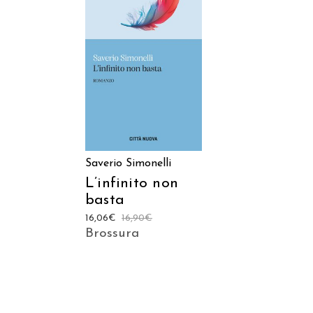
AGGIUNGI AL CARRELLO
Saverio Simonelli
L’infinito non
basta
16,06
€
16,90
€
Brossura