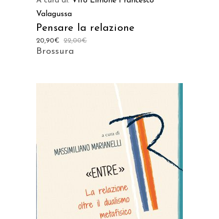
A cura di:
Vito Limone
Francesco
Valagussa
Pensare la relazione
20,90
€
22,00
€
Brossura
AGGIUNGI AL CARRELLO