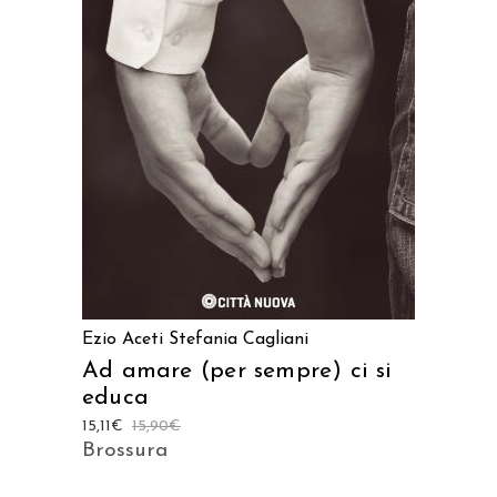
AGGIUNGI AL CARRELLO
Ezio Aceti
Stefania Cagliani
Ad amare (per sempre) ci si
educa
15,11
€
15,90
€
Brossura