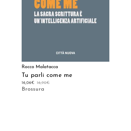
Rocco Malatacca
Tu parli come me
16,06
€
16,90
€
Brossura