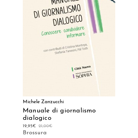
Prodotto acquistabile sui
seguenti store
ACQUISTA SU AMAZON
ACQUISTA SU IBS
Michele Zanzucchi
Manuale di giornalismo
dialogico
19,95
€
21,00
€
Brossura