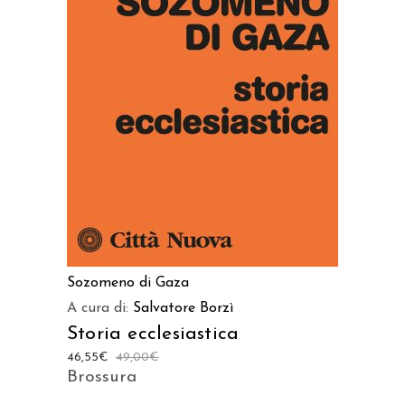
AGGIUNGI AL CARRELLO
Sozomeno di Gaza
A cura di:
Salvatore Borzì
Storia ecclesiastica
46,55
€
49,00
€
Brossura