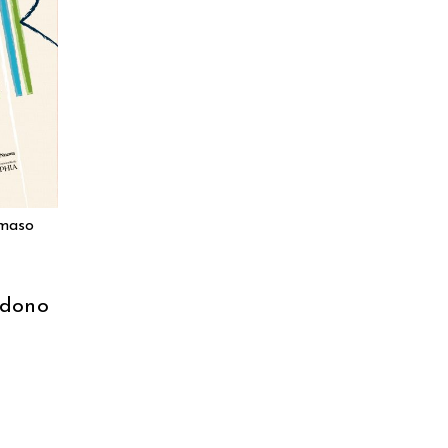
ARRELLO
maso
ndono