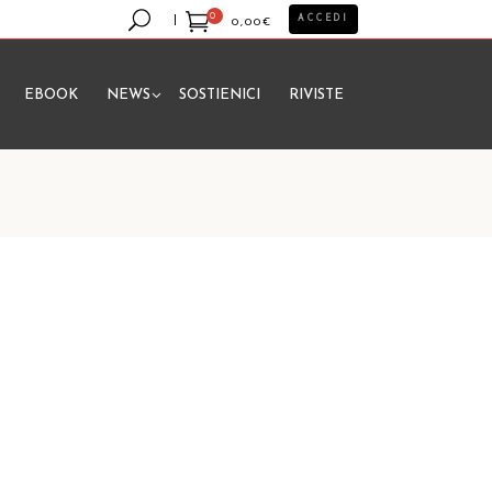
0
ACCEDI
0,00
€
EBOOK
NEWS
SOSTIENICI
RIVISTE
essun prodotto nel carrello.