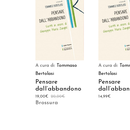
Prodotto
acquistabile sui
AGGIUNGI AL C
seguenti store
ACQUISTA SU AMAZON
ACQUISTA SU IBS
A cura di:
Tommaso
A cura di:
Tom
Bertolasi
Bertolasi
Pensare
Pensare
dall’abbandono
dall’abba
19,00
€
20,00
€
14,99
€
Brossura