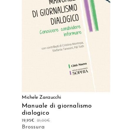
Prodotto acquistabile sui
seguenti store
ACQUISTA SU AMAZON
ACQUISTA SU IBS
Michele Zanzucchi
Manuale di giornalismo
dialogico
19,95
€
21,00
€
Brossura