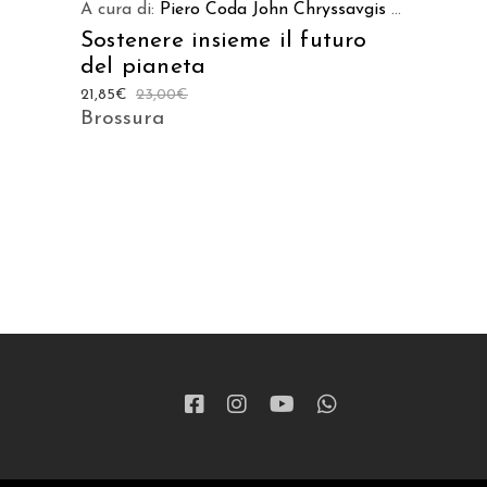
A cura di:
Piero Coda
John Chryssavgis
...
Sostenere insieme il futuro
del pianeta
21,85
€
23,00
€
Brossura