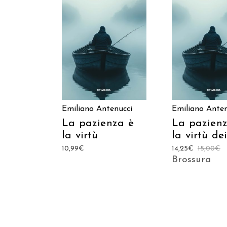
AGGIUNGI AL CARRELLO
AGGIUNGI AL C
Emiliano Antenucci
Emiliano Anten
La pazienza è
La pazienz
la virtù
la virtù dei
10,99
€
14,25
€
15,00
€
Brossura