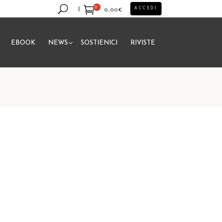
0
ACCEDI
0,00
€
EBOOK
NEWS
SOSTIENICI
RIVISTE
essun prodotto nel carrello.