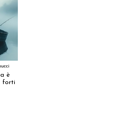
ARRELLO
ucci
a è
 forti