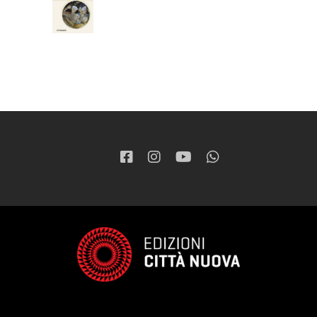
37,05
€