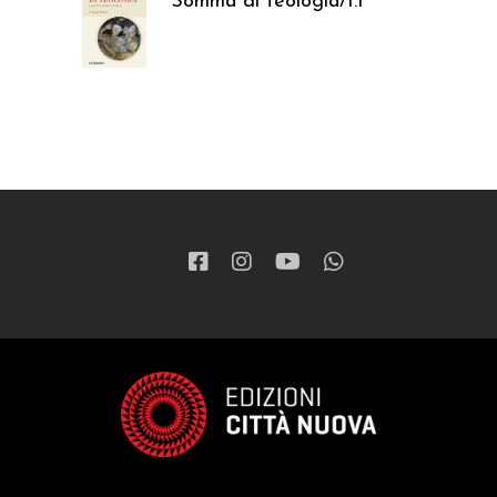
Somma di teologia/1.1
37,05
€