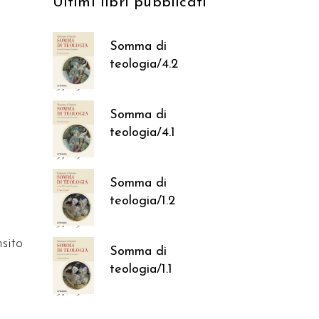
Ultimi libri pubblicati
Somma di
teologia/4.2
37,05
€
Somma di
teologia/4.1
37,05
€
Somma di
teologia/1.2
37,05
€
sito
Somma di
teologia/1.1
37,05
€