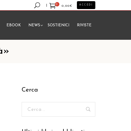
0
ACCEDI
0,00
€
EBOOK
NEWS
SOSTIENICI
RIVISTE
essun prodotto nel carrello.
tà»
Cerca
Ricerca
per: