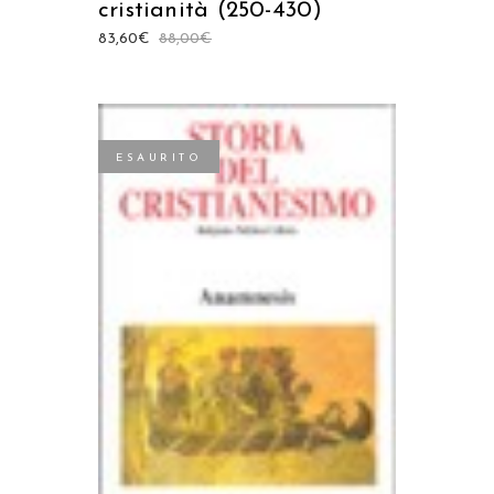
cristianità (250-430)
83,60
€
88,00
€
ESAURITO
LEGGI TUTTO