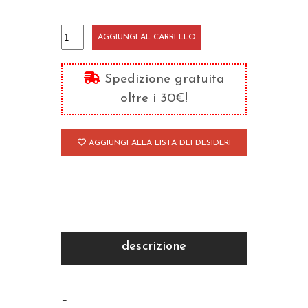
Storia
AGGIUNGI AL CARRELLO
del
cristianesimo
Spedizione gratuita
-
oltre i 30€!
Un
tempo
AGGIUNGI ALLA LISTA DEI DESIDERI
di
prove
(1274-
1449)
quantità
descrizione
–