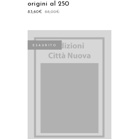
origini al 250
83,60
€
88,00
€
ESAURITO
LEGGI TUTTO