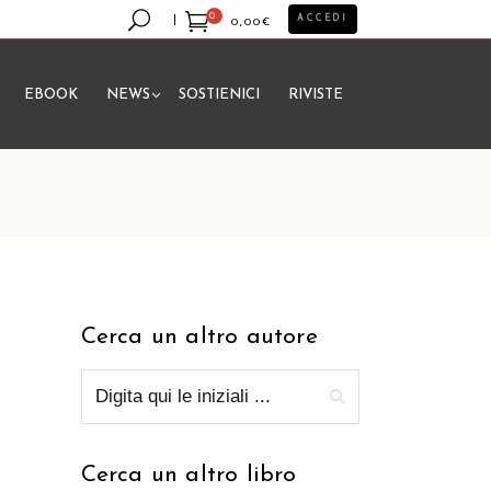
0
ACCEDI
0,00
€
EBOOK
NEWS
SOSTIENICI
RIVISTE
essun prodotto nel carrello.
Cerca un altro autore
Cerca un altro libro