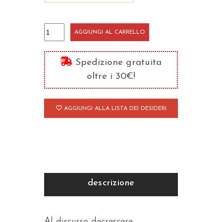
Religioni
AGGIUNGI AL CARRELLO
e
disordine
Spedizione gratuita
mondiale
oltre i 30€!
quantità
AGGIUNGI ALLA LISTA DEI DESIDERI
descrizione
Al discusso decrescere