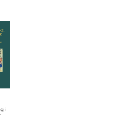
igi
”