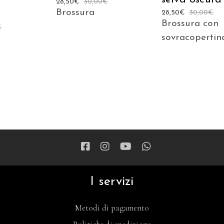
28,50
€
30,00
€
Brossura
28,50
€
30,00
€
Brossura con
€
sovracopertin
I servizi
Metodi di pagamento