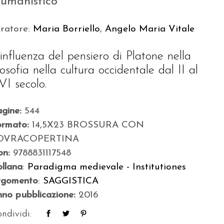
 umanistico
uratore:
Maria Borriello
,
Angelo Maria Vitale
’influenza del pensiero di Platone nella
losofia nella cultura occidentale dal II al
VI secolo.
agine:
544
ormato:
14,5X23 BROSSURA CON
OVRACOPERTINA
bn:
9788831117548
llana
:
Paradigma medievale - Institutiones
rgomento
:
SAGGISTICA
no pubblicazione:
2016
ndividi: