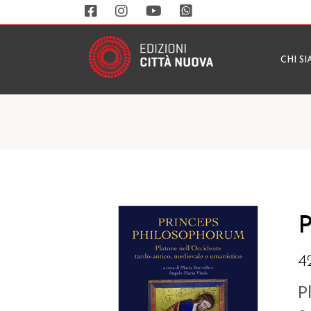
CHI S
P
4
P