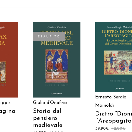
ESAURITO
AGGIUNGI AL
 AL
LEGGI TUTTO
CARRELLO
LO
Ernesto Sergio
ippis
Giulio d’Onofrio
Mainoldi
agina
Storia del
Dietro “Dion
pensiero
€
l’Areopagita
medievale
39,90
€
42,00
€