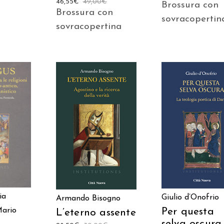
46,55
€
49,00
€
Brossura con
Brossura con
sovracopertin
sovracopertina
 AL
AGGIUNGI AL
AGGIUNGI AL
LO
CARRELLO
CARRELLO
ia
Giulio d’Onofrio
Armando Bisogno
ario
Per questa
L’eterno assente
selva oscura