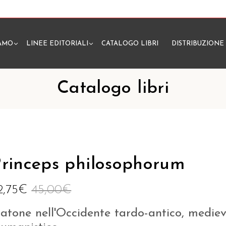
IAMO
LINEE EDITORIALI
CATALOGO LIBRI
DISTRIBUZIONE
N
Catalogo libri
rinceps philosophorum
2,75
€
45,00
€
latone nell'Occidente tardo-antico, medie