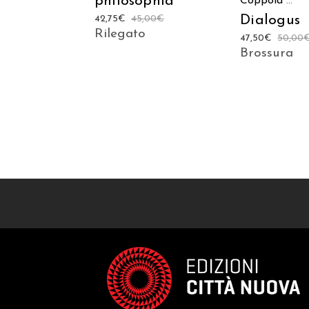
philosophia
Coppola
...
Dialogus
42,75
€
45,00
€
Rilegato
47,50
€
50,00
Brossura