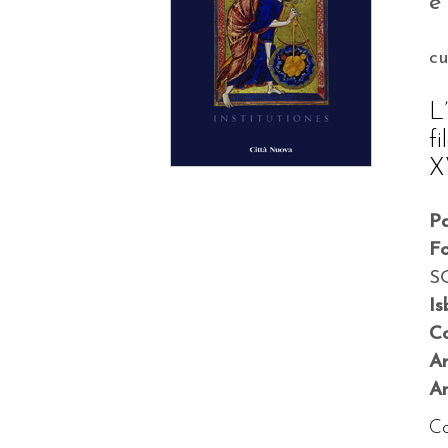
e
c
L
fi
X
P
F
S
Is
Co
A
An
Co