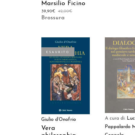
Marsilio Ficino
39,90
€
42,00
€
Brossura
ESAURITO
AGGIUNGI
LEGGI TUTTO
CARREL
A cura di:
Luc
Giulio d’Onofrio
Pappalardo
M
Vera