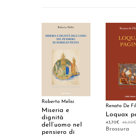
AGGIUNGI AL
AGGIUNGI
CARRELLO
CARREL
Roberto Melisi
Renato De Fil
Miseria e
Loquax p
dignità
43,70
€
46,00
dell’uomo nel
Brossura
pensiero di