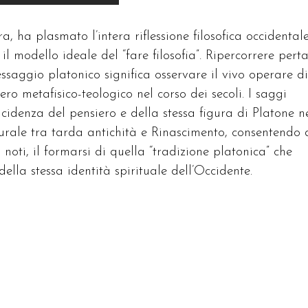
ra, ha plasmato l’intera riflessione filosofica occidentale
l modello ideale del “fare filosofia”. Ripercorrere pert
essaggio platonico significa osservare il vivo operare di
ro metafisico-teologico nel corso dei secoli. I saggi
ncidenza del pensiero e della stessa figura di Platone n
ulturale tra tarda antichità e Rinascimento, consentendo 
noti, il formarsi di quella “tradizione platonica” che
ella stessa identità spirituale dell’Occidente.