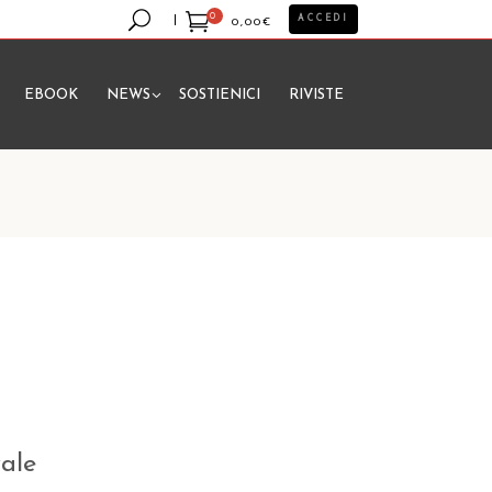
0
ACCEDI
0,00
€
EBOOK
NEWS
SOSTIENICI
RIVISTE
essun prodotto nel carrello.
vale