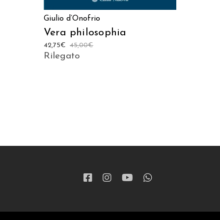
Giulio d’Onofrio
Vera philosophia
42,75
€
45,00
€
Rilegato