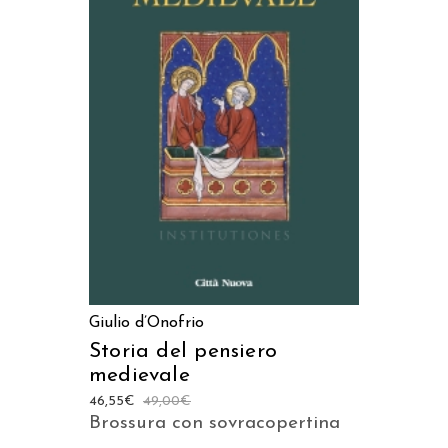
LEGGI TUTTO
Giulio d’Onofrio
Storia del pensiero
medievale
46,55
€
49,00
€
Brossura con sovracopertina