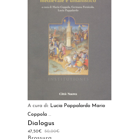
AGGIUNGI AL CARRELLO
A cura di:
Lucia Pappalardo
Mario
Coppola
...
Dialogus
47,50
€
50,00
€
Brossura