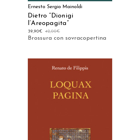
Ernesto Sergio Mainoldi
Dietro “Dionigi
l’Areopagita”
39,90
€
42,00
€
Brossura con sovracopertina
AGGIUNGI AL CARRELLO