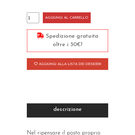
Miseria
AGGIUNGI AL CARRELLO
e
dignità
Spedizione gratuita
dell'uomo
oltre i 30€!
nel
pensiero
AGGIUNGI ALLA LISTA DEI DESIDERI
di
Marsilio
Ficino
quantità
descrizione
Nel ripensare il posto proprio