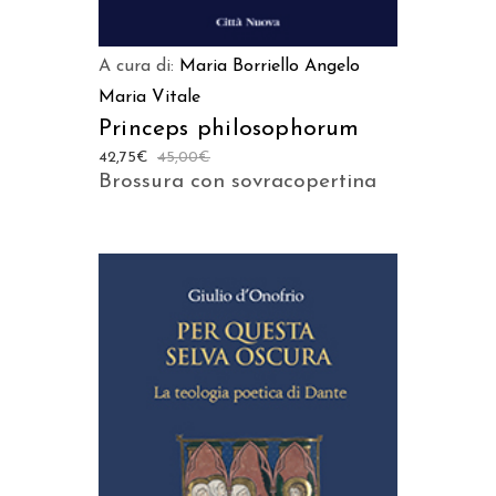
A cura di:
Maria Borriello
Angelo
Maria Vitale
Princeps philosophorum
42,75
€
45,00
€
Brossura con sovracopertina
AGGIUNGI AL CARRELLO