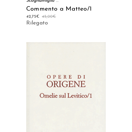
Scognamiglio
...
Commento a Matteo/1
42,75
€
45,00
€
Rilegato
AGGIUNGI AL CARRELLO