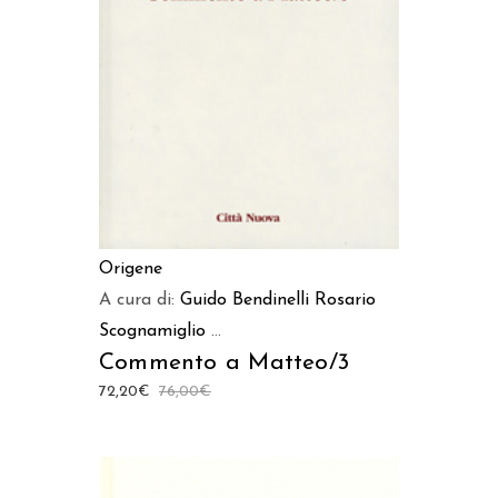
AGGIUNGI AL CARRELLO
Origene
A cura di:
Guido Bendinelli
Rosario
Scognamiglio
...
Commento a Matteo/3
72,20
€
76,00
€