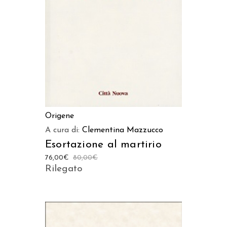
AGGIUNGI AL CARRELLO
Origene
A cura di:
Clementina Mazzucco
Esortazione al martirio
76,00
€
80,00
€
Rilegato