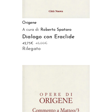
Origene
A cura di:
Roberto Spataro
Dialogo con Eraclide
42,75
€
45,00
€
Rilegato