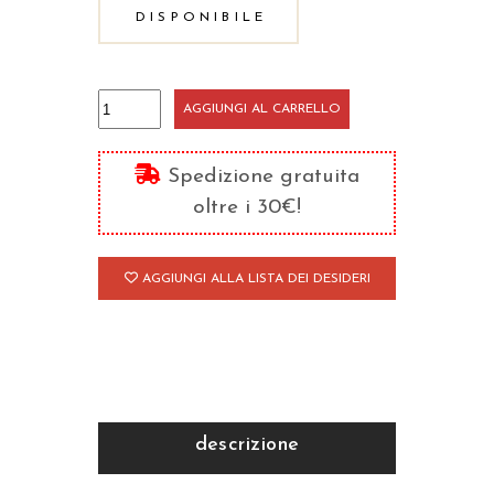
DISPONIBILE
Oltre
AGGIUNGI AL CARRELLO
la
camorra:
Spedizione gratuita
una
oltre i 30€!
storia
di
AGGIUNGI ALLA LISTA DEI DESIDERI
resistenza
quantità
descrizione