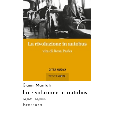
AGGIUNGI AL CARRELLO
Gianni Maritati
La rivoluzione in autobus
14,16
€
14,90
€
Brossura