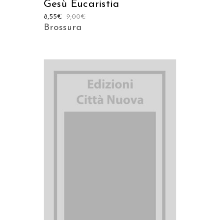
Gesù Eucaristia
8,55
€
9,00
€
Brossura
AGGIUNGI AL CARRELLO