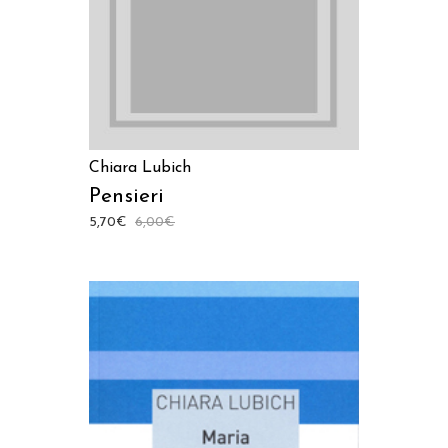
Chiara Lubich
Pensieri
5,70
€
6,00
€