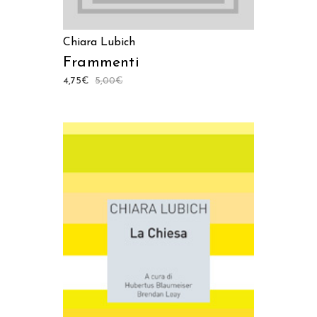
Chiara Lubich
Frammenti
4,75
€
5,00
€
AGGIUNGI AL CARRELLO