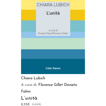
AGGIUNGI AL CARRELLO
Chiara Lubich
A cura di:
Florence Gillet
Donato
Falmi
L’unità
8,55
€
9,00
€