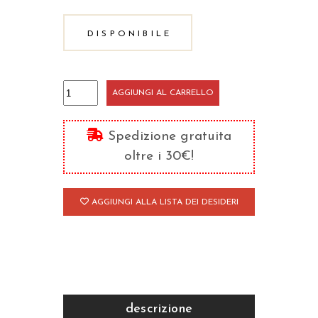
DISPONIBILE
Ogni
AGGIUNGI AL CARRELLO
momento
è
Spedizione gratuita
un
oltre i 30€!
dono
quantità
AGGIUNGI ALLA LISTA DEI DESIDERI
descrizione