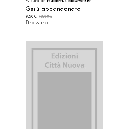
A cura di:
Hubertus Blaumeiser
Gesù abbandonato
9,50
€
10,00
€
Brossura
AGGIUNGI AL CARRELLO