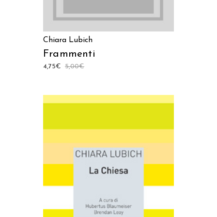
Chiara Lubich
Frammenti
4,75
€
5,00
€
AGGIUNGI AL CARRELLO