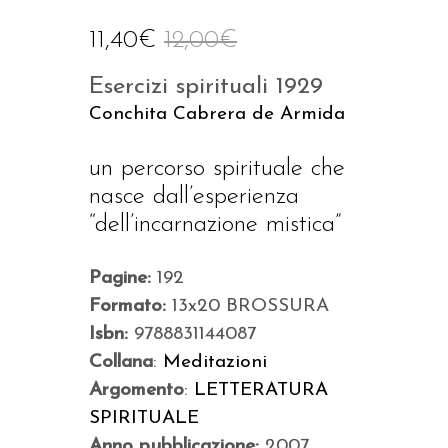
11,40
€
12,00
€
Esercizi spirituali 1929
Conchita Cabrera de Armida
un percorso spirituale che
nasce dall’esperienza
“dell’incarnazione mistica”
Pagine:
192
Formato:
13x20 BROSSURA
Isbn:
9788831144087
Collana
:
Meditazioni
Argomento
:
LETTERATURA
SPIRITUALE
Anno pubblicazione:
2007