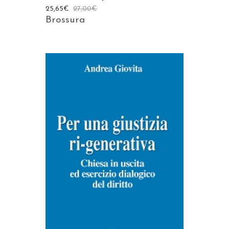
25,65
€
27,00
€
Brossura
AGGIUNGI AL CARRELLO