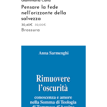
Giammaria Canu
Pensare la fede
nell’orizzonte della
salvezza
30,40
€
32,00
€
Brossura
AGGIUNGI AL CARRELLO