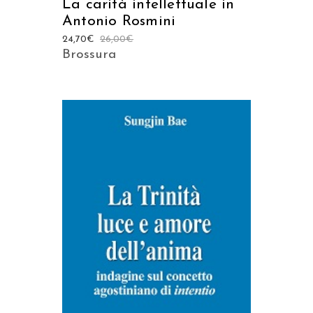
La carità intellettuale in
Antonio Rosmini
24,70
€
26,00
€
Brossura
AGGIUNGI AL CARRELLO