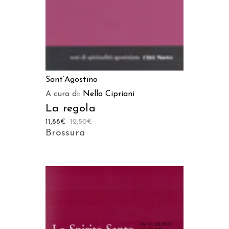
Sant’Agostino
A cura di:
Nello Cipriani
La regola
11,88
€
12,50
€
Brossura