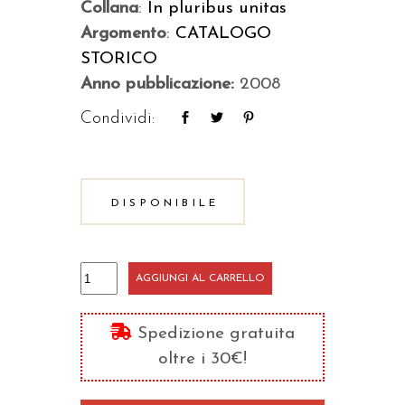
Collana
:
In pluribus unitas
Argomento
:
CATALOGO
STORICO
Anno pubblicazione:
2008
Condividi:
DISPONIBILE
La
AGGIUNGI AL CARRELLO
vita
monastica
Spedizione gratuita
in
oltre i 30€!
sant'Agostino
quantità