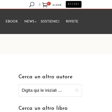
0
ACCEDI
0,00
€
EBOOK
NEWS
SOSTIENICI
RIVISTE
essun prodotto nel carrello.
Cerca un altro autore
Cerca un altro libro