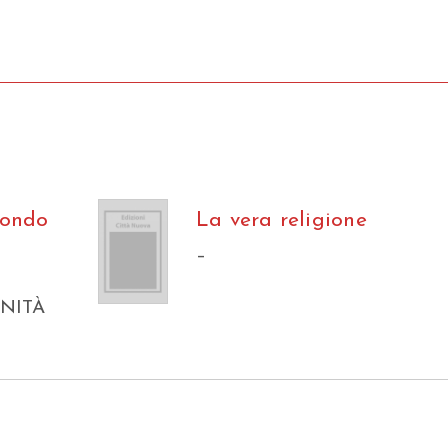
condo
La vera religione
–
UNITÀ