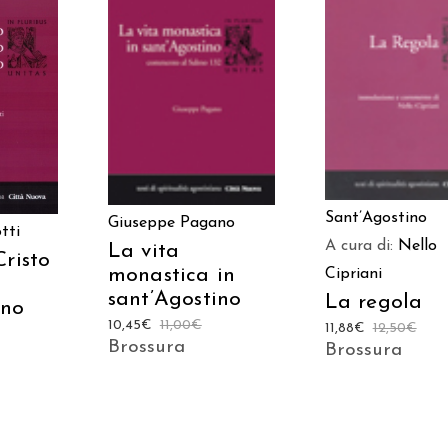
AGGIUNGI AL CAR
AGGIUNGI AL CARRELLO
ARRELLO
Sant’Agostino
Giuseppe Pagano
tti
A cura di:
Nello
La vita
Cristo
monastica in
Cipriani
sant’Agostino
La regola
ino
10,45
€
11,00
€
11,88
€
12,50
€
Brossura
Brossura