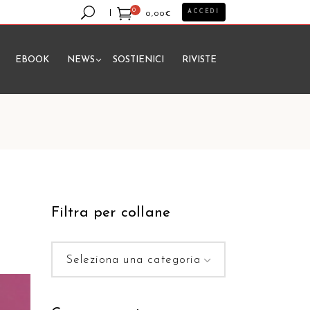
0
ACCEDI
0,00
€
EBOOK
NEWS
SOSTIENICI
RIVISTE
essun prodotto nel carrello.
Filtra per collane
Seleziona una categoria