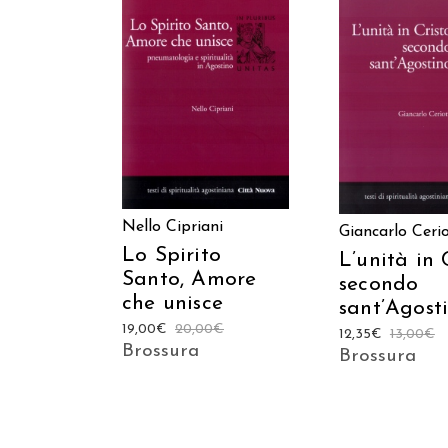
AGGIUNGI AL CARRELLO
AGGIUNGI AL C
Nello Cipriani
Giancarlo Cerio
Lo Spirito
L’unità in 
Santo, Amore
secondo
che unisce
sant’Agost
19,00
€
20,00
€
12,35
€
13,00
€
Brossura
Brossura