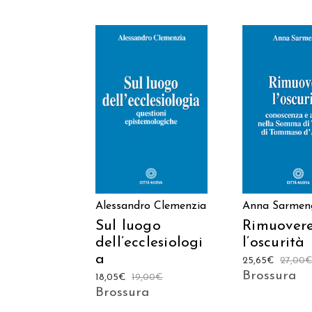
AGGIUNGI AL
AGGIUNGI
CARRELLO
CARREL
Alessandro Clemenzia
Anna Sarmen
Sul luogo
Rimuover
dell’ecclesiologi
l’oscurità
a
25,65
€
27,00
Brossura
18,05
€
19,00
€
Brossura