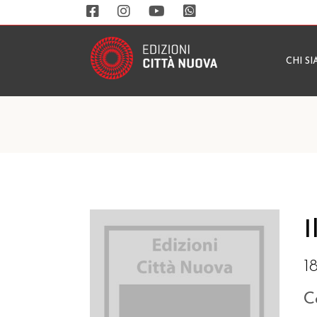
CHI S
I
1
C