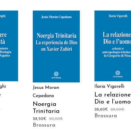
 AL
AGGIUNGI AL
AGGIUNGI AL
LO
CARRELLO
CARRELLO
ghi
Ilaria Vigorelli
Jesus Moran
e
La relazione
Cepedano
Dio e l’uomo
Noergia
€
26,60
€
28,00
€
Trinitaria
Brossura
28,50
€
30,00
€
Brossura