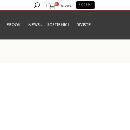
0
ACCEDI
0,00
€
EBOOK
NEWS
SOSTIENICI
RIVISTE
essun prodotto nel carrello.