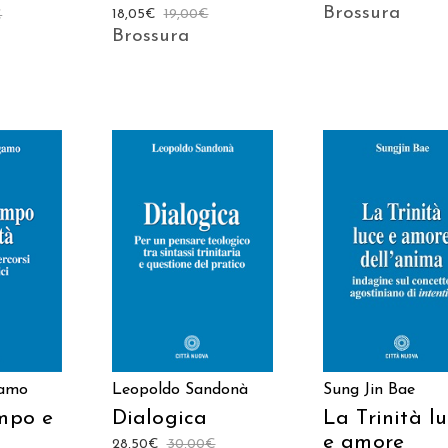
Brossura
18,05
€
19,00
€
€
Brossura
 AL
AGGIUNGI AL
AGGIUNGI AL
LO
CARRELLO
CARRELLO
gamo
Leopoldo Sandonà
Sung Jin Bae
empo e
Dialogica
La Trinità l
e amore
28,50
€
30,00
€