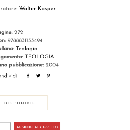
uratore:
Walter Kasper
agine:
272
bn:
9788831133494
llana
:
Teologia
rgomento
:
TEOLOGIA
no pubblicazione:
2004
ndividi:
DISPONIBILE
AGGIUNGI AL CARRELLO