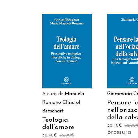
AGGIUNGI AL
AGGIUNGI
CARRELLO
CARREL
A cura di:
Manuela
Giammaria C
Pensare l
Romano
Christof
nell’orizz
Betschart
della sal
Teologia
30,40
€
32,00
dell’amore
Brossura
30,40
€
32,00
€