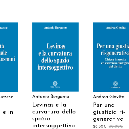
 AL
AGGIUNGI AL
AGGIUNGI AL
LO
CARRELLO
CARRELLO
Antonio Bergamo
uzzese
Andrea Giovita
Levinas e la
Per una
curvatura dello
ale in
giustizia ri-
spazio
generativa
intersoggettivo
28,50
€
30,00
€