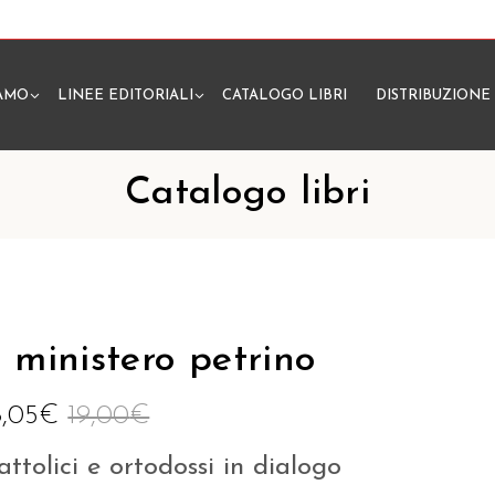
IAMO
LINEE EDITORIALI
CATALOGO LIBRI
DISTRIBUZIONE
N
Catalogo libri
l ministero petrino
8,05
€
19,00
€
attolici e ortodossi in dialogo