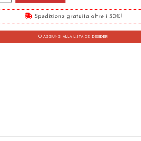
nistero
trino
Spedizione gratuita oltre i 30€!
antità
AGGIUNGI ALLA LISTA DEI DESIDERI