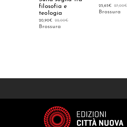
filosofia e
25,65
€
27,00
Brossura
teologia
20,90
€
22,00
€
Brossura