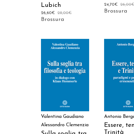
Lubich
24,70
€
26,00
Brossura
26,60
€
28,00
€
Brossura
AGGIUNGI AL
AGGIUNGI
CARRELLO
CARREL
Valentina Gaudiano
Antonio Ber
Essere, t
Alessandro Clemenzia
Trinità
Sulla soglia tra