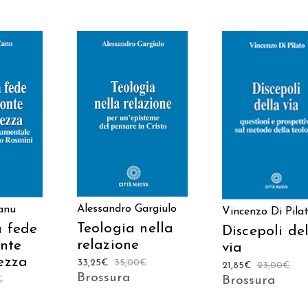
 AL
AGGIUNGI AL
AGGIUNGI AL
LO
CARRELLO
CARRELLO
Alessandro Gargiulo
anu
Vincenzo Di Pila
Teologia nella
a fede
Discepoli de
relazione
onte
via
vezza
33,25
€
35,00
€
21,85
€
23,00
€
Brossura
Brossura
€