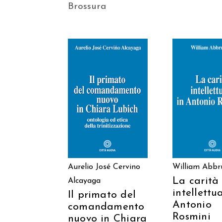
Brossura
AGGIUNGI AL
AGGIUNGI
CARRELLO
CARREL
Aurelio José Cervino
William Abbr
La carità
Alcayaga
intellettu
Il primato del
Antonio
comandamento
Rosmini
nuovo in Chiara