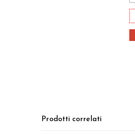
mi
pe
qu
Prodotti correlati