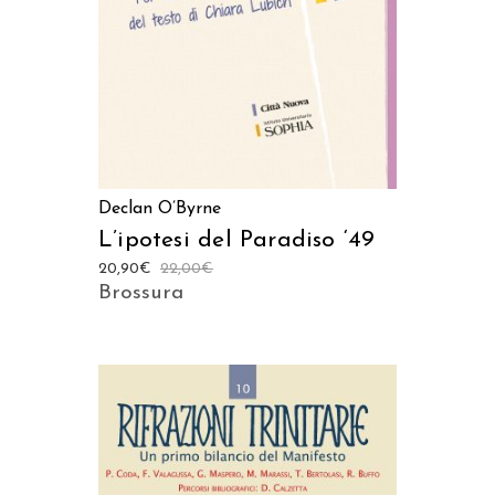
AMAZON
ACQUISTA SU IBS
Declan O’Byrne
L’ipotesi del Paradiso ‘49
20,90
€
22,00
€
Brossura