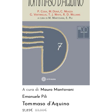
AGGIUNGI AL CARRELLO
A cura di:
Mauro Mantovani
Emanuele Pili
Tommaso d’Aquino
21,85
€
23,00
€