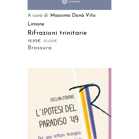
A cura di:
Massimo Donà
Vito
Limone
Rifrazioni trinitarie
19,95
€
21,00
€
Brossura
Prodotto acquistabile sui
seguenti store
ACQUISTA SU