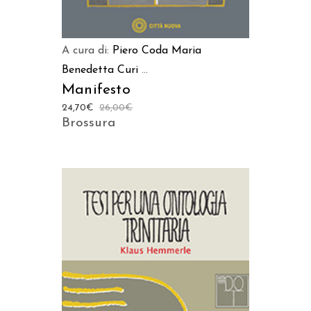
A cura di:
Piero Coda
Maria
Benedetta Curi
...
Manifesto
24,70
€
26,00
€
Brossura
AGGIUNGI AL CARRELLO