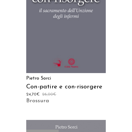
AGGIUNGI AL CARRELLO
Pietro Sorci
Con-patire e con-risorgere
24,70
€
26,00
€
Brossura