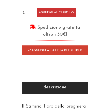
I
AGGIUNGI AL CARRELLO
Salmi,
preghiera
Spedizione gratuita
d'Israele,
oltre i 30€!
di
Cristo
AGGIUNGI ALLA LISTA DEI DESIDERI
e
della
Chiesa
quantità
descrizione
Il Salterio, libro della preghiera