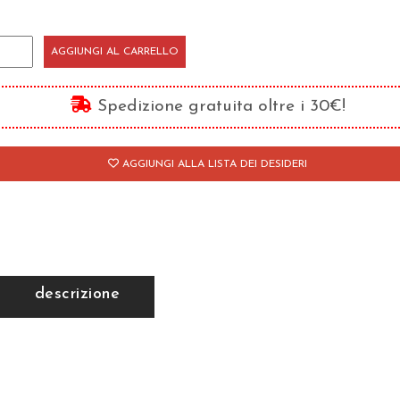
ciclopedia
AGGIUNGI AL CARRELLO
i
nti
Spedizione gratuita oltre i 30€!
bliotheca
AGGIUNGI ALLA LISTA DEI DESIDERI
anctorum
antità
descrizione