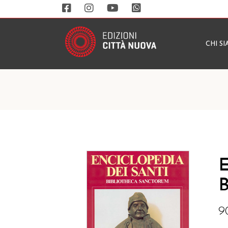
CHI S
E
B
9