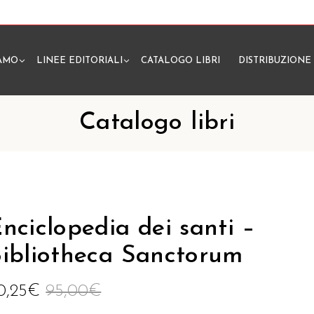
IAMO
LINEE EDITORIALI
CATALOGO LIBRI
DISTRIBUZIONE
N
Catalogo libri
nciclopedia dei santi –
ibliotheca Sanctorum
0,25
€
95,00
€