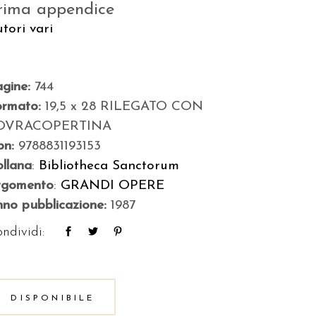
rima appendice
tori vari
agine:
744
ormato:
19,5 x 28 RILEGATO CON
OVRACOPERTINA
bn:
9788831193153
llana
:
Bibliotheca Sanctorum
rgomento
:
GRANDI OPERE
no pubblicazione:
1987
ndividi:
DISPONIBILE