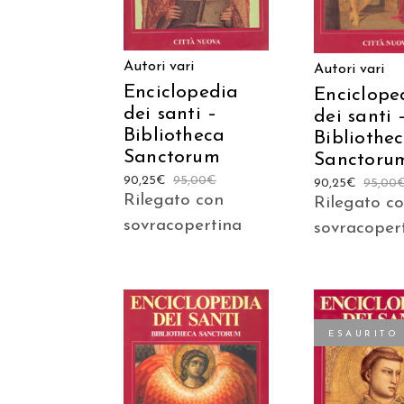
Autori vari
Autori vari
Enciclopedia
Enciclope
dei santi –
dei santi 
Bibliotheca
Bibliothe
Sanctorum
Sanctoru
90,25
€
95,00
€
90,25
€
95,00
Rilegato con
Rilegato c
sovracopertina
sovracoper
ESAURITO
AGGIUNGI AL
LEGGI TU