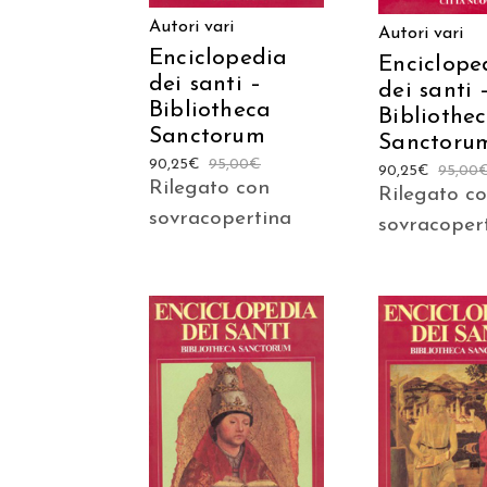
Autori vari
Autori vari
Enciclopedia
Enciclope
dei santi –
dei santi 
Bibliotheca
Bibliothe
Sanctorum
Sanctoru
90,25
€
95,00
€
90,25
€
95,00
Rilegato con
Rilegato c
sovracopertina
sovracoper
AGGIUNGI AL
AGGIUNGI
CARRELLO
CARREL