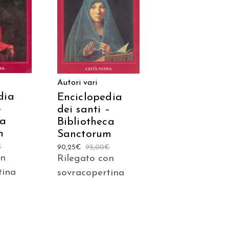
 AL
AGGIUNGI AL
LO
CARRELLO
Autori vari
dia
Enciclopedia
–
dei santi –
ca
Bibliotheca
m
Sanctorum
€
90,25
€
95,00
€
on
Rilegato con
tina
sovracopertina