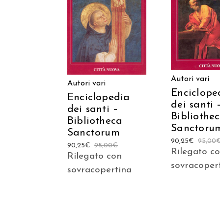
AGGIUNGI
AGGIUNGI AL
CARREL
CARRELLO
Autori vari
Autori vari
Enciclope
Enciclopedia
dei santi 
dei santi –
Bibliothe
Bibliotheca
Sanctoru
Sanctorum
90,25
€
95,00
90,25
€
95,00
€
Rilegato c
Rilegato con
sovracoper
sovracopertina