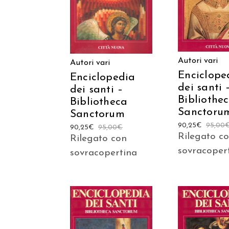
CARRELLO
Autori vari
Autori vari
Enciclope
Enciclopedia
dei santi 
dei santi –
Bibliothe
Bibliotheca
Sanctoru
Sanctorum
90,25
€
95,00
90,25
€
95,00
€
Rilegato c
Rilegato con
sovracoper
sovracopertina