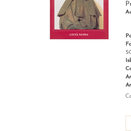
P
Au
P
F
S
Is
Co
A
An
Co