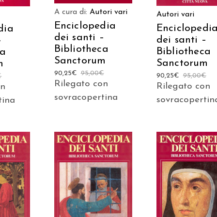
A cura di:
Autori vari
Autori vari
Enciclopedia
Enciclopedi
dia
dei santi –
dei santi –
–
Bibliotheca
Bibliotheca
ca
Sanctorum
Sanctorum
m
90,25
€
95,00
€
90,25
€
95,00
€
€
Rilegato con
Rilegato con
on
sovracopertina
sovracopertin
tina
AGGIUNGI AL
 AL
AGGIUNGI AL
CARRELLO
LO
CARRELLO