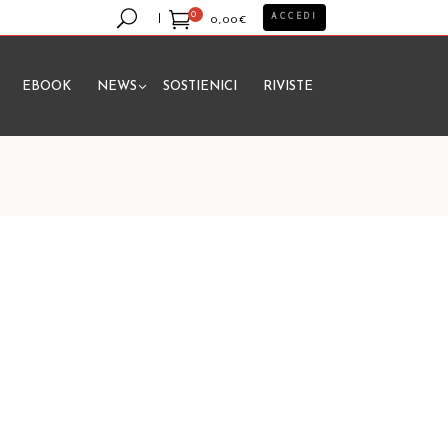
0
ACCEDI
0,00
€
EBOOK
NEWS
SOSTIENICI
RIVISTE
essun prodotto nel carrello.