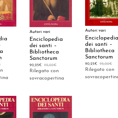
CARRELLO
Autori vari
Autori vari
Enciclopedi
dia
Enciclopedia
dei santi –
–
dei santi –
Bibliotheca
ca
Bibliotheca
Sanctorum
m
Sanctorum
90,25
€
95,00
€
€
90,25
€
95,00
€
Rilegato con
on
Rilegato con
sovracopertin
tina
sovracopertina