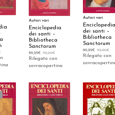
Autori vari
Autori vari
Enciclopedi
dia
Enciclopedia
dei santi –
–
dei santi –
Bibliotheca
ca
Bibliotheca
Sanctorum
m
Sanctorum
90,25
€
95,00
€
€
90,25
€
95,00
€
Rilegato con
on
Rilegato con
sovracopertin
tina
sovracopertina
AGGIUNGI AL
AGGIUNGI AL
TTO
CARRELLO