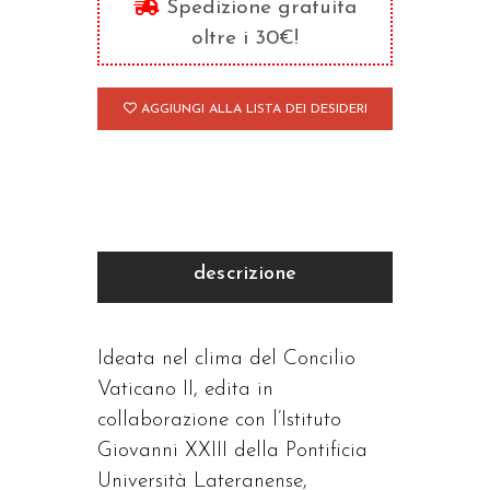
Spedizione gratuita
-
oltre i 30€!
Bibliotheca
Sanctorum
AGGIUNGI ALLA LISTA DEI DESIDERI
quantità
descrizione
Ideata nel clima del Concilio
Vaticano II, edita in
collaborazione con l’Istituto
Giovanni XXIII della Pontificia
Università Lateranense,