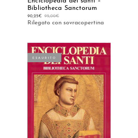
Enciclopedia dei santi –
Bibliotheca Sanctorum
90,25
€
95,00
€
Rilegato con sovracopertina
ESAURITO
LEGGI TUTTO