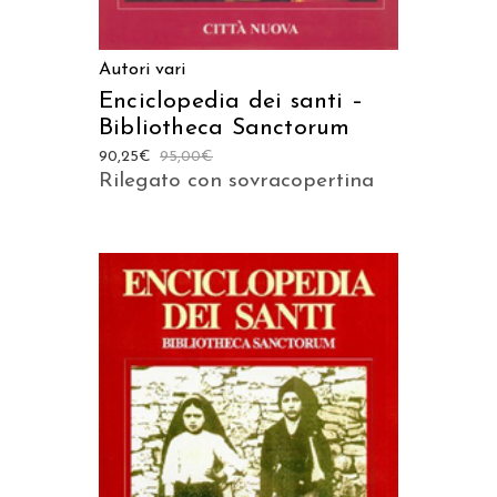
Autori vari
Enciclopedia dei santi –
Bibliotheca Sanctorum
90,25
€
95,00
€
Rilegato con sovracopertina
AGGIUNGI AL CARRELLO