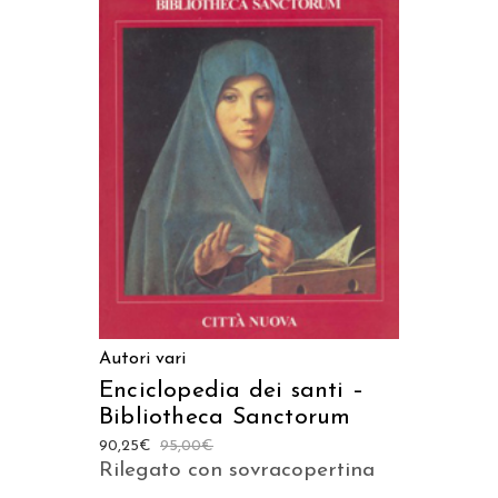
AGGIUNGI AL CARRELLO
Autori vari
Enciclopedia dei santi –
Bibliotheca Sanctorum
90,25
€
95,00
€
Rilegato con sovracopertina