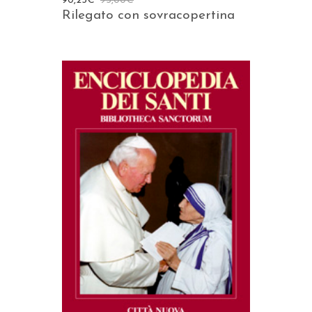
90,25
€
95,00
€
Rilegato con sovracopertina
AGGIUNGI AL CARRELLO