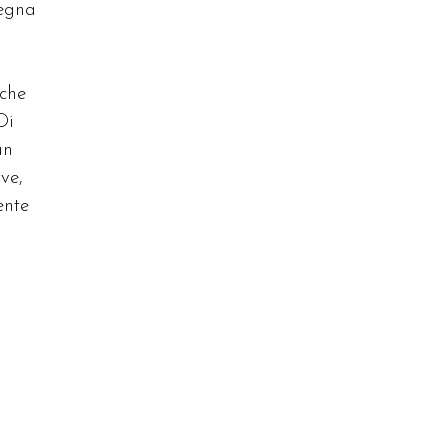
segna
 che
Di
un
ve,
ente