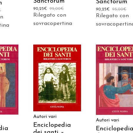
Sanctorum
Sanctorum
m
90,25
€
95,00
€
90,25
€
95,00
€
€
Rilegato con
Rilegato con
on
sovracopertina
sovracopertin
tina
AGGIUNGI AL
 AL
AGGIUNGI AL
CARRELLO
LO
CARRELLO
Autori vari
Autori vari
Enciclopedia
dia
Enciclopedi
dei santi –