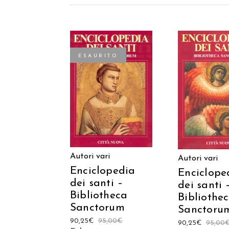
ESAURITO
AGGIUNGI
LEGGI TUTTO
CARREL
Autori vari
Autori vari
Enciclopedia
Enciclope
dei santi –
dei santi 
Bibliotheca
Bibliothe
Sanctorum
Sanctoru
90,25
€
95,00
€
90,25
€
95,00