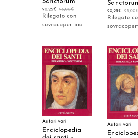
Sanctorum
Sanctoru
90,25
€
95,00
€
90,25
€
95,00
Rilegato con
Rilegato c
sovracopertina
sovracoper
AGGIUNGI AL
AGGIUNGI
CARRELLO
CARREL
Autori vari
Autori vari
Enciclopedia
Enciclope
dei santi –