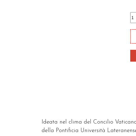
En
de
sa
-
Bi
S
qu
Ideata nel clima del Concilio Vaticano 
della Pontificia Università Lateranens