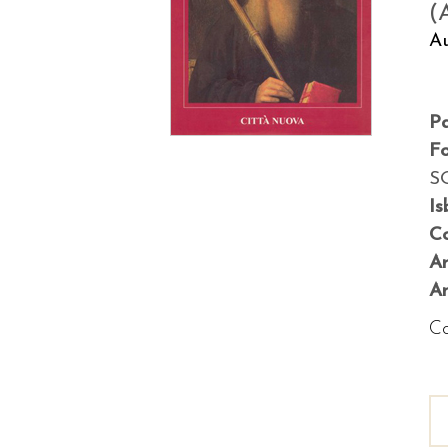
(
Au
P
F
S
Is
Co
A
An
Co