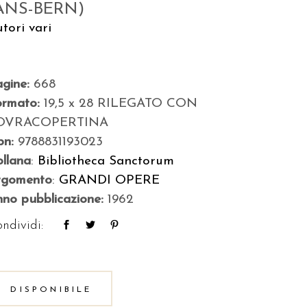
ANS-BERN)
tori vari
agine:
668
ormato:
19,5 x 28 RILEGATO CON
OVRACOPERTINA
bn:
9788831193023
llana
:
Bibliotheca Sanctorum
rgomento
:
GRANDI OPERE
no pubblicazione:
1962
ndividi:
DISPONIBILE