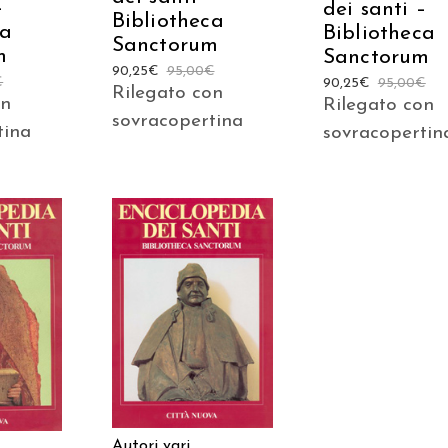
–
dei santi –
Bibliotheca
ca
Bibliotheca
Sanctorum
m
Sanctorum
90,25
€
95,00
€
€
90,25
€
95,00
€
Rilegato con
on
Rilegato con
sovracopertina
tina
sovracopertin
AGGIUNGI AL
 AL
CARRELLO
LO
Autori vari