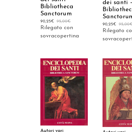
dei santi 
Bibliotheca
Bibliothe
Sanctorum
Sanctoru
90,25
€
95,00
€
90,25
€
95,00
Rilegato con
Rilegato c
sovracopertina
sovracoper
AGGIUNGI AL
AGGIUNGI
CARRELLO
CARREL
Autori vari