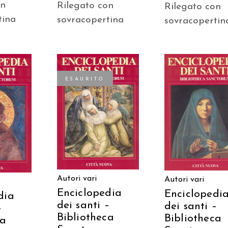
on
Rilegato con
Rilegato con
tina
sovracopertina
sovracopertin
ESAURITO
AGGIUNGI AL
 AL
LEGGI TUTTO
CARRELLO
LO
Autori vari
Autori vari
Enciclopedia
Enciclopedi
dia
dei santi –
dei santi –
–
Bibliotheca
Bibliotheca
ca