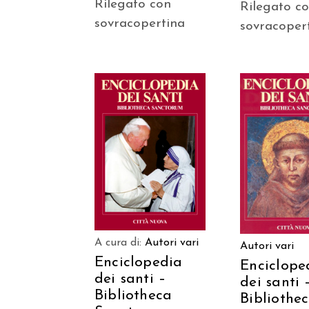
Rilegato con
Rilegato c
sovracopertina
sovracoper
AGGIUNGI AL
AGGIUNGI
CARRELLO
CARREL
A cura di:
Autori vari
Autori vari
Enciclopedia
Enciclope
dei santi –
dei santi 
Bibliotheca
Bibliothe