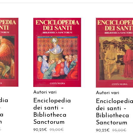
 AL
AGGIUNGI AL
AGGIUNGI AL
LO
CARRELLO
CARRELLO
Autori vari
Autori vari
dia
Enciclopedia
Enciclopedi
–
dei santi –
dei santi –
ca
Bibliotheca
Bibliotheca
m
Sanctorum
Sanctorum
€
90,25
€
95,00
€
90,25
€
95,00
€