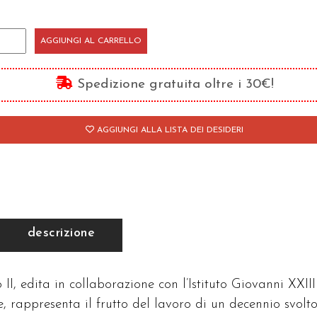
ciclopedia
AGGIUNGI AL CARRELLO
i
nti
Spedizione gratuita oltre i 30€!
bliotheca
AGGIUNGI ALLA LISTA DEI DESIDERI
anctorum
antità
descrizione
II, edita in collaborazione con l’Istituto Giovanni XXIII
e, rappresenta il frutto del lavoro di un decennio svolt