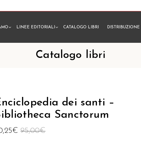
IAMO
LINEE EDITORIALI
CATALOGO LIBRI
DISTRIBUZIONE
N
Catalogo libri
nciclopedia dei santi –
ibliotheca Sanctorum
0,25
€
95,00
€