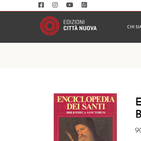
CHI S
E
B
9