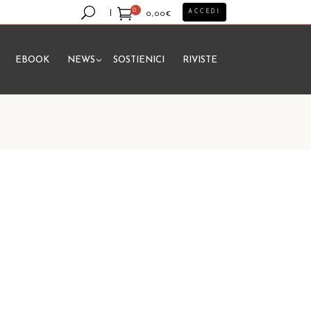
0
ACCEDI
0,00
€
EBOOK
NEWS
SOSTIENICI
RIVISTE
essun prodotto nel carrello.