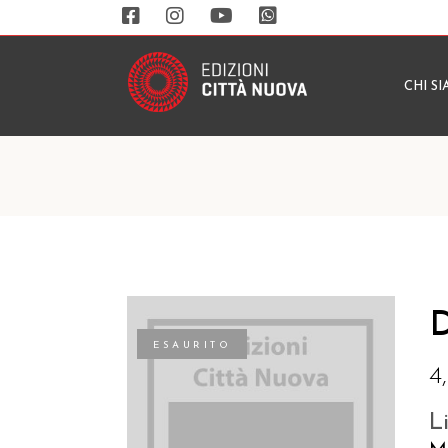
CHI S
D
ESAURITO
4
L