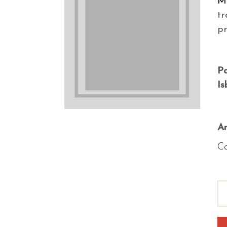
M
tr
p
P
Is
An
Co