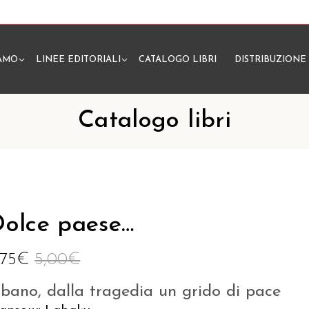
IAMO
LINEE EDITORIALI
CATALOGO LIBRI
DISTRIBUZIONE
N
Catalogo libri
olce paese…
,75
€
5,00
€
ibano, dalla tragedia un grido di pace