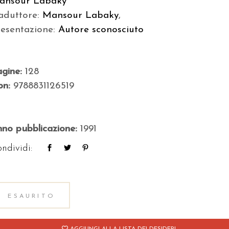
ansour Labaky
aduttore:
Mansour Labaky
,
resentazione:
Autore sconosciuto
agine:
128
bn:
9788831126519
no pubblicazione:
1991
ndividi:
ESAURITO