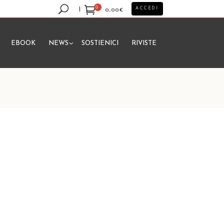
0
ACCEDI
0,00
€
EBOOK
NEWS
SOSTIENICI
RIVISTE
essun prodotto nel carrello.