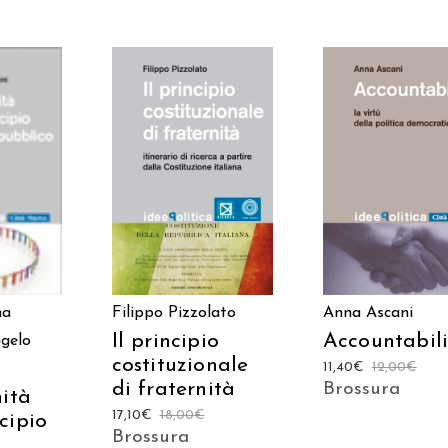
 AL
AGGIUNGI AL
AGGIUNGI AL
LO
CARRELLO
CARRELLO
Anna Ascani
na
Filippo Pizzolato
Accountabili
Il principio
gelo
costituzionale
11,40
€
12,00
€
di fraternità
Brossura
nità
17,10
€
18,00
€
cipio
Brossura
o