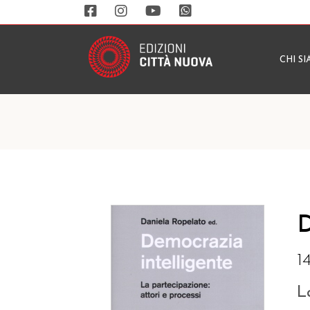
CHI S
D
1
L