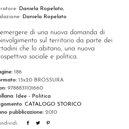
uratore:
Daniela Ropelato
,
edazione:
Daniela Ropelato
’emergere di una nuova domanda di
oinvolgimento sul territorio da parte dei
ittadini che lo abitano, una nuova
ospettiva sociale e politica.
agine:
186
ormato:
13x20 BROSSURA
bn:
9788831101660
llana
:
Idee - Politica
rgomento
:
CATALOGO STORICO
no pubblicazione:
2010
ndividi: