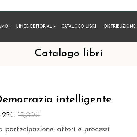
IAMO
LINEE EDITORIALI
CATALOGO LIBRI
DISTRIBUZIONE
N
Catalogo libri
emocrazia intelligente
4,25
€
15,00
€
a partecipazione: attori e processi