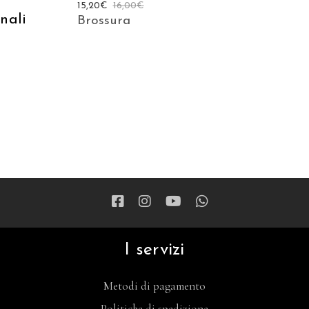
15,20
€
16,00
€
nali
Brossura
I servizi
Metodi di pagamento
Politiche di spedizione