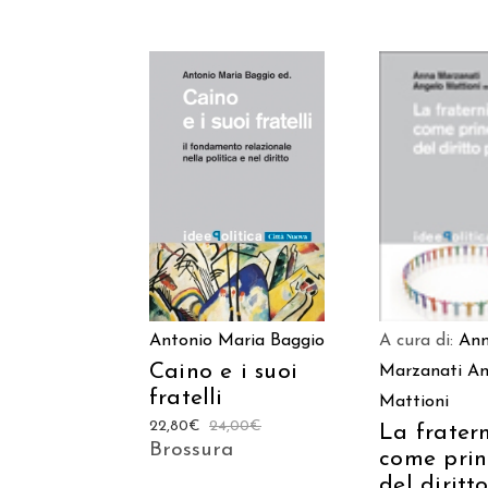
AGGIUNGI
AGGIUNGI AL
CARREL
CARRELLO
A cura di:
An
Antonio Maria Baggio
Caino e i suoi
Marzanati
An
fratelli
Mattioni
22,80
€
24,00
€
La frater
Brossura
come prin
del diritt