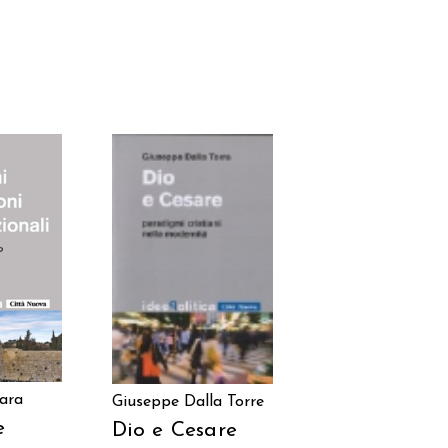
 AL
AGGIUNGI AL
LO
CARRELLO
rara
Giuseppe Dalla Torre
e
Dio e Cesare