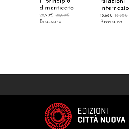
Il principio
relazioni
dimenticato
internazio
20,90
€
22,00
€
15,68
€
16,50
€
Brossura
Brossura