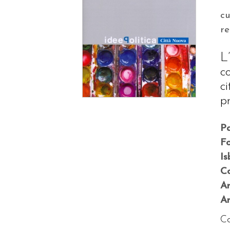
c
r
L
c
c
pr
P
F
Is
Co
A
An
Co