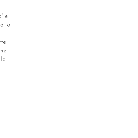
o” e
otto
i
rte
ame
lla