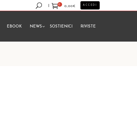
0
ACCEDI
0,00
€
EBOOK
NEWS
SOSTIENICI
RIVISTE
essun prodotto nel carrello.