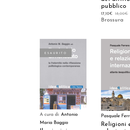
pubblico
17,10
€
18,00
€
Brossura
ESAURITO
AGGIUNGI
LEGGI TUTTO
CARREL
A cura di:
Antonio
Pasquale Fer
Maria Baggio
Religioni 