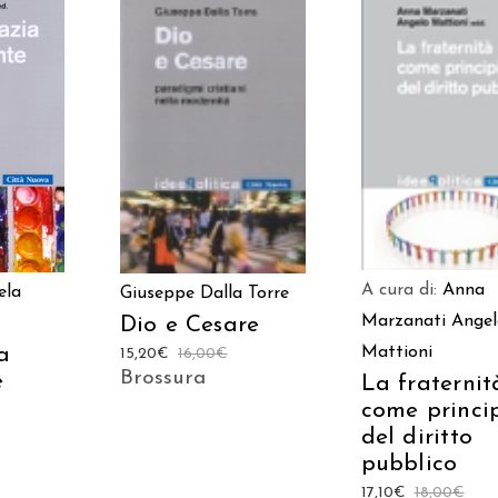
ARRELLO
AGGIUNGI AL CAR
AGGIUNGI AL CARRELLO
A cura di:
Anna
ela
Giuseppe Dalla Torre
Marzanati
Angel
Dio e Cesare
a
Mattioni
15,20
€
16,00
€
Brossura
e
La fraternit
come princi
del diritto
pubblico
17,10
€
18,00
€