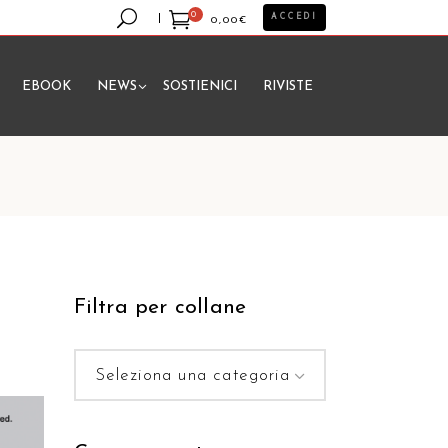
0
ACCEDI
0,00
€
EBOOK
NEWS
SOSTIENICI
RIVISTE
essun prodotto nel carrello.
Filtra per collane
Seleziona una categoria