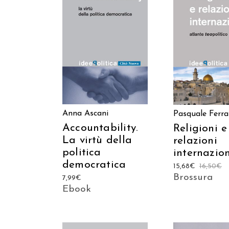
AGGIUNGI AL CARRELLO
AGGIUNGI AL C
Anna Ascani
Pasquale Ferra
Accountability.
Religioni e
La virtù della
relazioni
politica
internazion
democratica
15,68
€
16,50
€
Brossura
7,99
€
Ebook