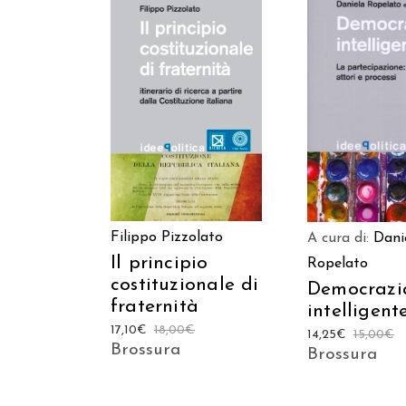
AGGIUNGI AL CARRELLO
AGGIUNGI AL C
Filippo Pizzolato
A cura di:
Dani
Il principio
Ropelato
costituzionale di
Democrazi
fraternità
intelligent
17,10
€
18,00
€
14,25
€
15,00
€
Brossura
Brossura