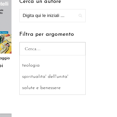
Cerca un autore
RELLO
Filtra per argomento
aggio
oi
teologia
spiritualita' dell'unita'
salute e benessere
saggistica
ragazzi