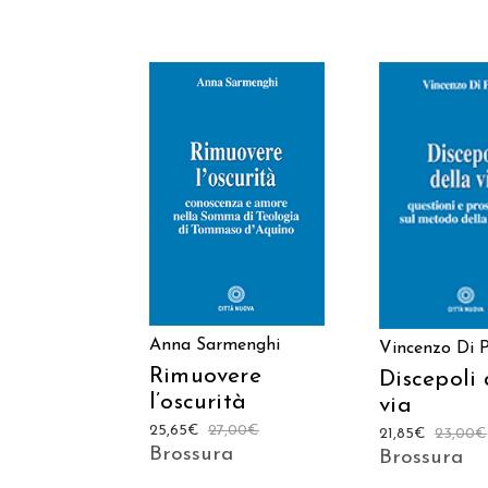
AGGIUNGI AL
AGGIUNGI
CARRELLO
CARREL
Anna Sarmenghi
Vincenzo Di P
Rimuovere
Discepoli 
l’oscurità
via
25,65
€
27,00
€
21,85
€
23,00
€
Brossura
Brossura