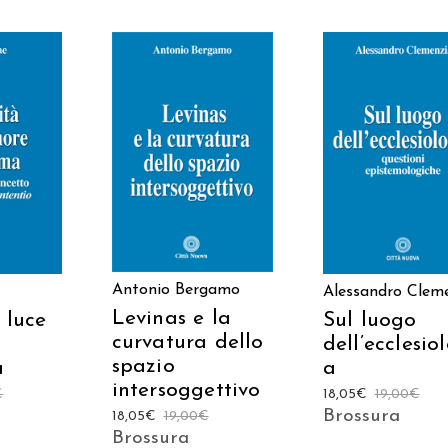
 AL
AGGIUNGI AL
AGGIUNGI AL
LO
CARRELLO
CARRELLO
Antonio Bergamo
Alessandro Clem
Levinas e la
 luce
Sul luogo
curvatura dello
dell’ecclesio
spazio
a
a
intersoggettivo
€
18,05
€
19,00
€
Brossura
18,05
€
19,00
€
Brossura