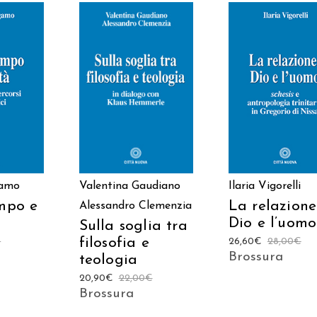
 AL
AGGIUNGI AL
AGGIUNGI AL
LO
CARRELLO
CARRELLO
gamo
Valentina Gaudiano
Ilaria Vigorelli
empo e
La relazione
Alessandro Clemenzia
Dio e l’uomo
Sulla soglia tra
filosofia e
€
26,60
€
28,00
€
Brossura
teologia
20,90
€
22,00
€
Brossura