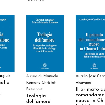
Brossura
 AL
AGGIUNGI AL
AGGIUNGI AL
LO
CARRELLO
CARRELLO
rgiulo
A cura di:
Manuela
Aurelio José Cerv
nella
Romano
Christof
Alcayaga
Il primato d
Betschart
comandame
€
Teologia
nuovo in Ch
dell’amore