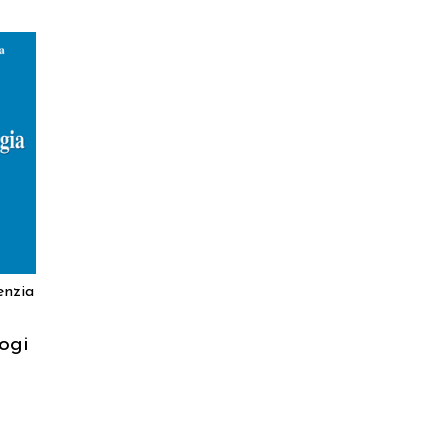
enzia
logi