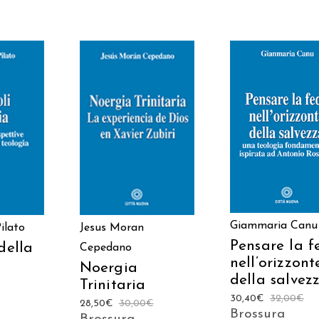
AGGIUNGI AL
 AL
AGGIUNGI AL
CARRELLO
LO
CARRELLO
Giammaria Canu
ilato
Jesus Moran
Pensare la f
della
Cepedano
nell’orizzont
Noergia
della salvez
Trinitaria
30,40
€
32,00
€
28,50
€
30,00
€
Brossura