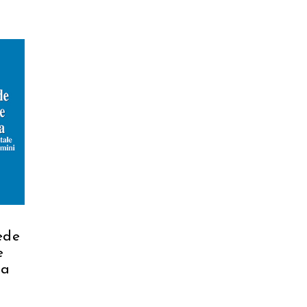
ede
e
za