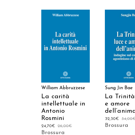
AGGIUNGI AL
AGGIUNGI
CARRELLO
CARREL
William Abbruzzese
Sung Jin Bae
La carità
La Trinità
intellettuale in
e amore
Antonio
dell’anim
Rosmini
32,30
€
34,00
Brossura
24,70
€
26,00
€
Brossura