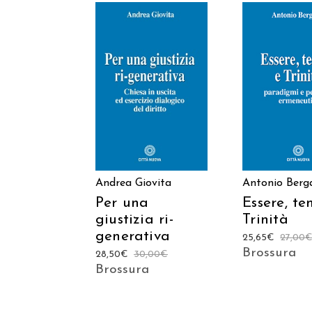
AGGIUNGI AL
AGGIUNGI
CARRELLO
CARREL
Andrea Giovita
Antonio Ber
Per una
Essere, t
giustizia ri-
Trinità
generativa
25,65
€
27,00
Brossura
28,50
€
30,00
€
Brossura