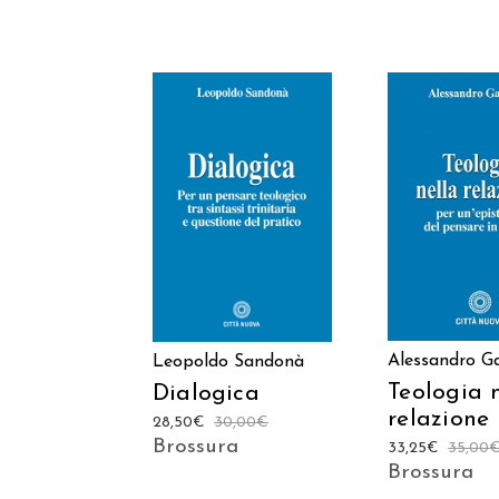
AGGIUNGI AL
AGGIUNGI
CARRELLO
CARREL
Alessandro Ga
Leopoldo Sandonà
Teologia 
Dialogica
relazione
28,50
€
30,00
€
Brossura
33,25
€
35,00
Brossura