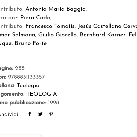
ntributo:
Antonio Maria Baggio
,
uratore:
Piero Coda
,
ntributo:
Francesco Tomatis
,
Jesús Castellano Cerv
lmar Salmann
,
Giulio Giorello
,
Bernhard Korner
,
Fel
uque
,
Bruno Forte
agine:
288
bn:
9788831133357
llana
:
Teologia
rgomento
:
TEOLOGIA
no pubblicazione:
1998
ndividi: