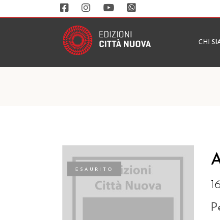
CHI S
A
ESAURITO
1
P