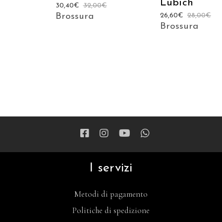
Lubich
30,40
€
32,00
€
Brossura
26,60
€
28,00
€
Brossura
I servizi
Metodi di pagamento
Politiche di spedizione