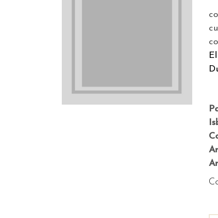
co
c
co
E
D
P
Is
Co
A
An
Co