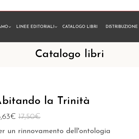
IAMO
LINEE EDITORIALI
CATALOGO LIBRI
DISTRIBUZIONE
N
Catalogo libri
bitando la Trinità
6,63
€
17,50
€
er un rinnovamento dell'ontologia