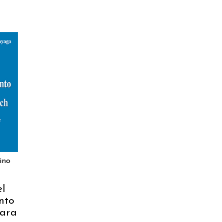
ino
el
nto
iara