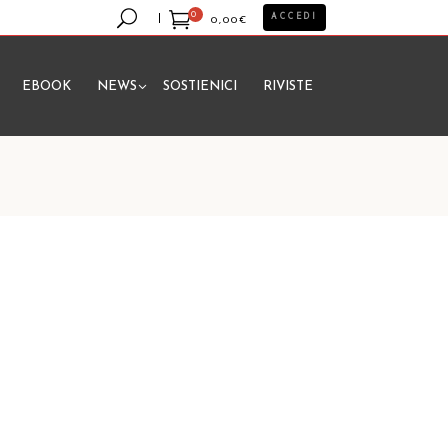
0
ACCEDI
0,00
€
EBOOK
NEWS
SOSTIENICI
RIVISTE
essun prodotto nel carrello.