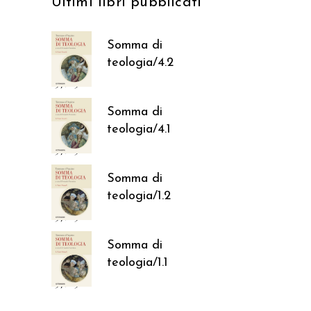
Ultimi libri pubblicati
Somma di
teologia/4.2
37,05
€
Somma di
teologia/4.1
37,05
€
Somma di
teologia/1.2
37,05
€
Somma di
teologia/1.1
37,05
€