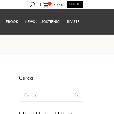
0
ACCEDI
0,00
€
EBOOK
NEWS
SOSTIENICI
RIVISTE
essun prodotto nel carrello.
Cerca
Ricerca
per: