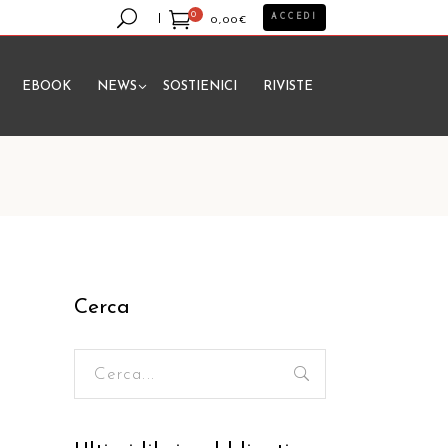
0
ACCEDI
0,00
€
EBOOK
NEWS
SOSTIENICI
RIVISTE
essun prodotto nel carrello.
Cerca
Ricerca
per: