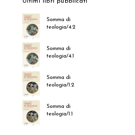
Ultimi libri pubblicati
Somma di
teologia/4.2
37,05
€
Somma di
teologia/4.1
37,05
€
Somma di
teologia/1.2
37,05
€
Somma di
teologia/1.1
37,05
€