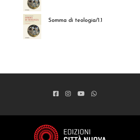
37,05
€
Somma di teologia/1.1
37,05
€