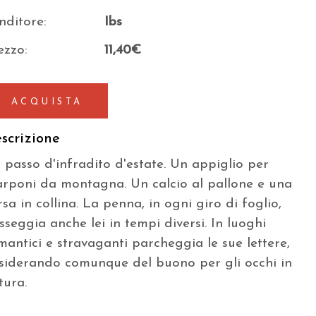
nditore:
Ibs
ezzo:
11,40€
ACQUISTA
scrizione
 passo d'infradito d'estate. Un appiglio per
arponi da montagna. Un calcio al pallone e una
rsa in collina. La penna, in ogni giro di foglio,
sseggia anche lei in tempi diversi. In luoghi
mantici e stravaganti parcheggia le sue lettere,
siderando comunque del buono per gli occhi in
tura.