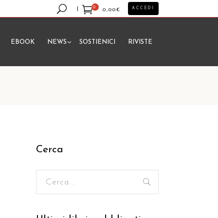
0
ACCEDI
0,00
€
EBOOK
NEWS
SOSTIENICI
RIVISTE
essun prodotto nel carrello.
Cerca
Ricerca
per: