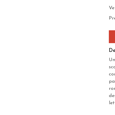
Ve
Pr
De
Un
sc
co
pa
ro
de
let