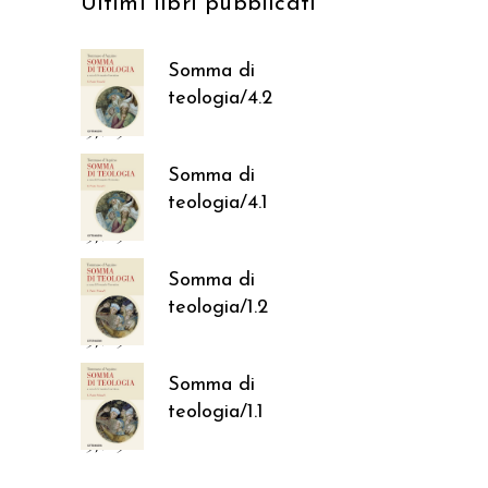
Ultimi libri pubblicati
Somma di
teologia/4.2
37,05
€
Somma di
teologia/4.1
37,05
€
Somma di
teologia/1.2
37,05
€
Somma di
teologia/1.1
37,05
€