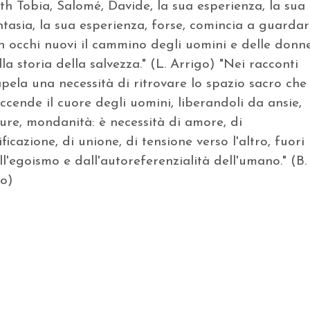
th Tobia, Salomé, Davide, la sua esperienza, la sua
ntasia, la sua esperienza, forse, comincia a guarda
n occhi nuovi il cammino degli uomini e delle donn
lla storia della salvezza." (L. Arrigo) "Nei racconti
apela una necessità di ritrovare lo spazio sacro che
accende il cuore degli uomini, liberandoli da ansie,
ure, mondanità: è necessità di amore, di
ificazione, di unione, di tensione verso l'altro, fuori
ll'egoismo e dall'autoreferenzialità dell'umano." (B.
zo)