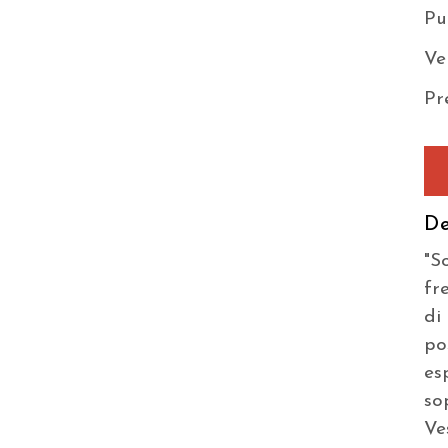
Pu
Ve
Pr
De
"S
fr
di
po
es
so
Ve