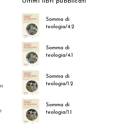
Ultimi libri pubblicati
Somma di
teologia/4.2
37,05
€
Somma di
teologia/4.1
37,05
€
Somma di
teologia/1.2
za
37,05
€
Somma di
e
teologia/1.1
37,05
€