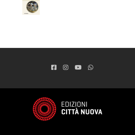
37,05
€