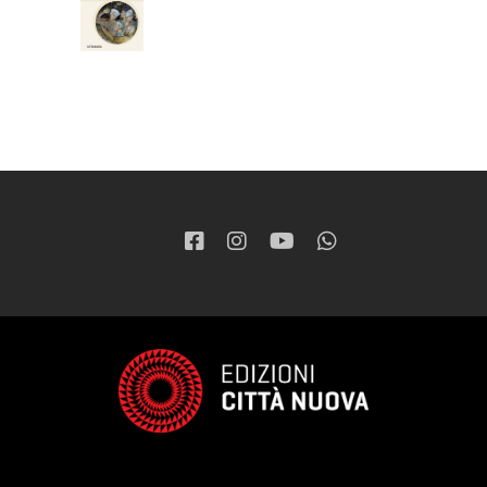
37,05
€