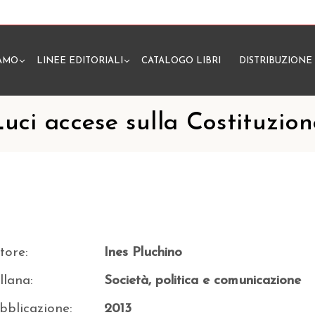
IAMO
LINEE EDITORIALI
CATALOGO LIBRI
DISTRIBUZIONE
N
Luci accese sulla Costituzion
tore:
Ines Pluchino
llana:
Società, politica e comunicazione
bblicazione:
2013