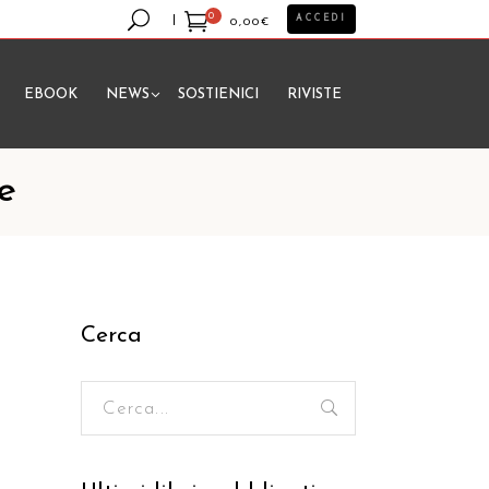
0
ACCEDI
0,00
€
EBOOK
NEWS
SOSTIENICI
RIVISTE
essun prodotto nel carrello.
e
Cerca
Ricerca
per: