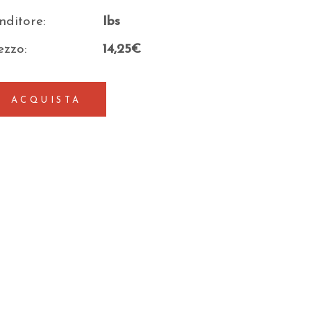
nditore:
Ibs
ezzo:
14,25€
ACQUISTA