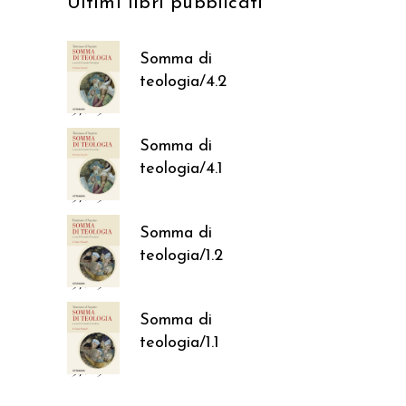
Ultimi libri pubblicati
Somma di
teologia/4.2
37,05
€
Somma di
teologia/4.1
37,05
€
Somma di
teologia/1.2
37,05
€
Somma di
teologia/1.1
37,05
€