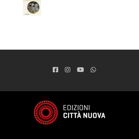
37,05
€