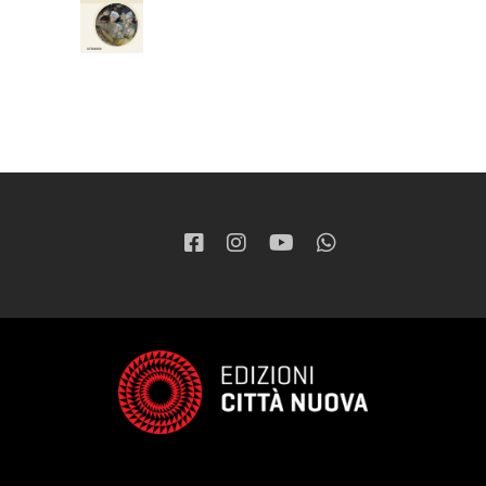
37,05
€